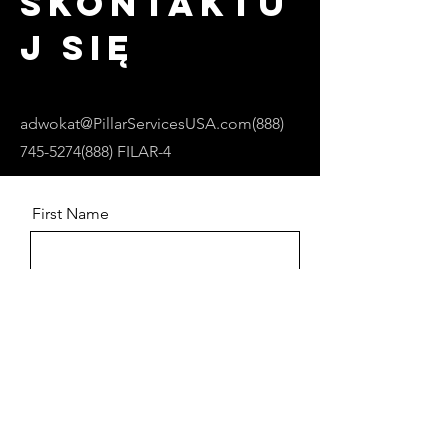
Skontaktu
j się
adwokat@PillarServicesUSA.com
(888)
745-5274
(888) FILAR-4
First Name
Last Name
Email
Message