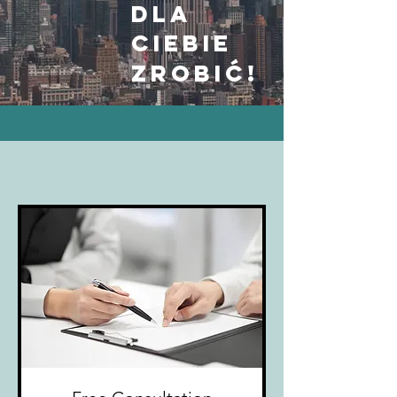
dla
ciebie
zrobić!